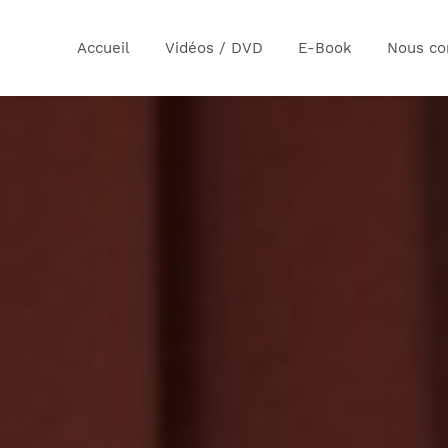
Accueil
Vidéos / DVD
E-Book
Nous co