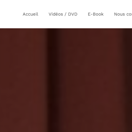
Accueil
Vidéos / DVD
E-Book
Nous co