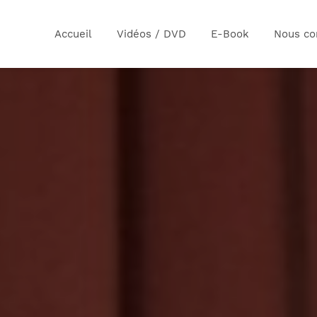
Accueil
Vidéos / DVD
E-Book
Nous co